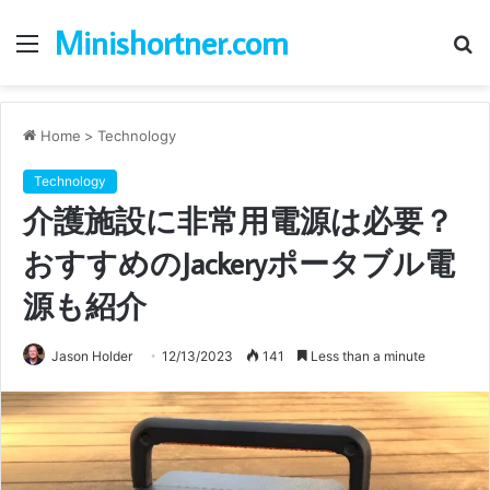
Minishortner.com
Menu
S
fo
Home
>
Technology
Technology
介護施設に非常用電源は必要？
おすすめのJackeryポータブル電
源も紹介
Jason Holder
12/13/2023
141
Less than a minute