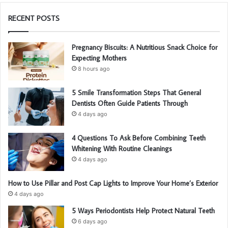
RECENT POSTS
Pregnancy Biscuits: A Nutritious Snack Choice for
Expecting Mothers
8 hours ago
5 Smile Transformation Steps That General
Dentists Often Guide Patients Through
4 days ago
4 Questions To Ask Before Combining Teeth
Whitening With Routine Cleanings
4 days ago
How to Use Pillar and Post Cap Lights to Improve Your Home’s Exterior
4 days ago
5 Ways Periodontists Help Protect Natural Teeth
6 days ago